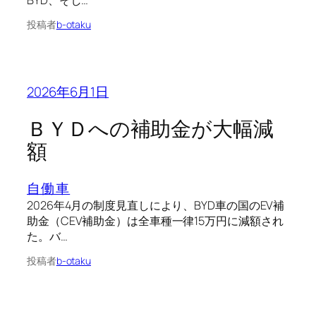
BYD、そし…
投稿者
b-otaku
2026年6月1日
ＢＹＤへの補助金が大幅減
額
自働車
2026年4月の制度見直しにより、BYD車の国のEV補
助金（CEV補助金）は全車種一律15万円に減額され
た。バ…
投稿者
b-otaku