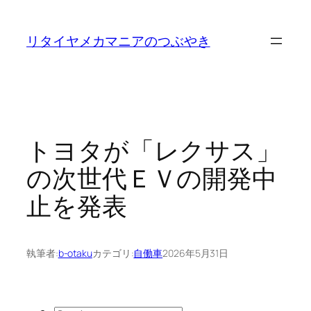
内
容
リタイヤメカマニアのつぶやき
を
ス
キ
ッ
プ
トヨタが「レクサス」
の次世代ＥＶの開発中
止を発表
執筆者:
b-otaku
カテゴリ:
自働車
2026年5月31日