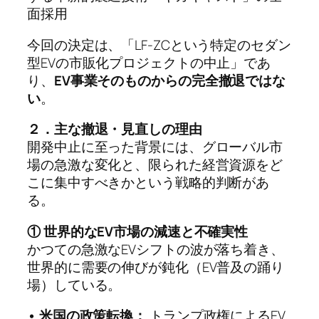
面採用
今回の決定は、「LF-ZCという特定のセダン
型EVの市販化プロジェクトの中止」であ
り、
EV事業そのものからの完全撤退ではな
い
。
２．主な撤退・見直しの理由
開発中止に至った背景には、グローバル市
場の急激な変化と、限られた経営資源をど
こに集中すべきかという戦略的判断があ
る。
① 世界的なEV市場の減速と不確実性
かつての急激なEVシフトの波が落ち着き、
世界的に需要の伸びが鈍化（EV普及の踊り
場）している。
• 米国の政策転換：
トランプ政権によるEV