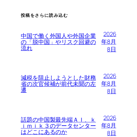
投稿をさらに読み込む
2026
中国で働く外国人や外国企業
年8月
の「脱中国」やリスク回避の
流れ
8日
2026
減税を阻止しようとした財務
年8月
省の次官候補が前代未聞の左
遷
8日
2026
話題の中国製最先端ＡＩ、ｋ
年8月
ｉｍｉｋ３のデータセンター
はどこにあるのか
8日