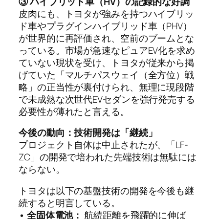
③ ハイブリッド車（HV）の記録的な好調
皮肉にも、トヨタが強みを持つハイブリッ
ド車やプラグインハイブリッド車（PHV）
が世界的に再評価され、空前のブームとな
っている。市場が急速なピュアEV化を求め
ていない現状を受け、トヨタが従来から掲
げていた「マルチパスウェイ（全方位）戦
略」の正当性が裏付けられ、無理に現段階
で未成熟な次世代EVセダンを強行発売する
必要性が薄れたと言える。
今後の動向：技術開発は「継続」
プロジェクト自体は中止されたが、「LF-
ZC」の開発で培われた先端技術は無駄には
ならない。
トヨタは以下の基盤技術の開発を今後も継
続すると明言している。
• 全固体電池：
航続距離を飛躍的に伸ば