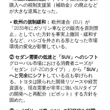
購入への税制支援策（補助金）の廃止など
が大きな逆風となった。
• 欧州の規制緩和：
欧州連合（EU）が
「2035年にガソリン車などの販売を原則禁
止」としていた方針を事実上撤回・緩和す
るなど、ハシゴを外される形となった市場
環境の変化が影響している。
② セダン需要の低迷と「SUV」へのシフト
グローバル市場における消費者ニーズが
「セダン（LF-ZCのタイプ）」から
「SUV」
へと完全にシフト
している点も挙げられ
る。トヨタは限られた開発リソースや経営
資源を、現在需要が非常に強いSUVタイプ
の開発へと再配分（ピボット）する方針を
固めた。