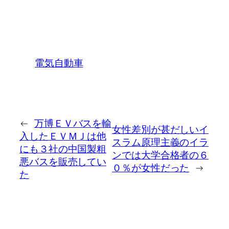
電気自動車
←
万博ＥＶバスを輸
女性差別が甚だしいイ
入したＥＶＭＪは他
スラム原理主義のイラ
にも３社の中国製粗
ンでは大学合格者の６
悪バスを販売してい
０％が女性だった
→
た