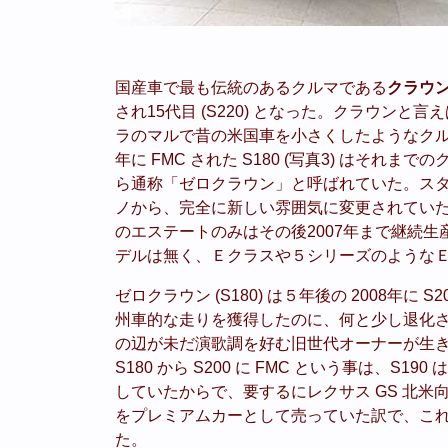
国産車で最も伝統のあるクルマである
クラウ
され15代目 (S220) となった。クラウン
ラのマルで昔の米国車を小さくしたようなクル
年に FMC された S180 (写真3) はそ
ら通称「ゼロクラウン」と呼ばれていた。スタイル
ノから、完全に新しい雰囲気に変更されていた。た
のエステートのみはその後2007年まで継続
デルは無く、Ｅクラスや５シリーズのような
ゼロクラウン (S180) は５年後の 2008年に
州車的な走りを獲得したのに、何と少し退化
の辺が未だ演歌調を好む旧世代オーナーが生
S180 から S200 に FMC という事は、S19
していたからで、要するにレクサス GS 北
をプレミアムカーとして売っていた訳で、これ
た。