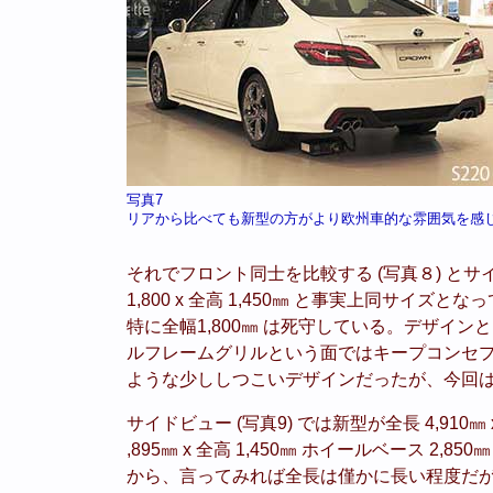
写真7
リアから比べても新型の方がより欧州車的な雰囲気を感
それでフロント同士を比較する (写真８) とサイズと
1,800 x 全高 1,450㎜ と事実上同サ
特に全幅1,800㎜ は死守している。デザイ
ルフレームグリルという面ではキープコンセ
ような少ししつこいデザインだったが、今回
サイドビュー (写真9) では新型が全長 4,910㎜ 
,895㎜ x 全高 1,450㎜ ホイールベース 2,
から、言ってみれば全長は僅かに長い程度だ