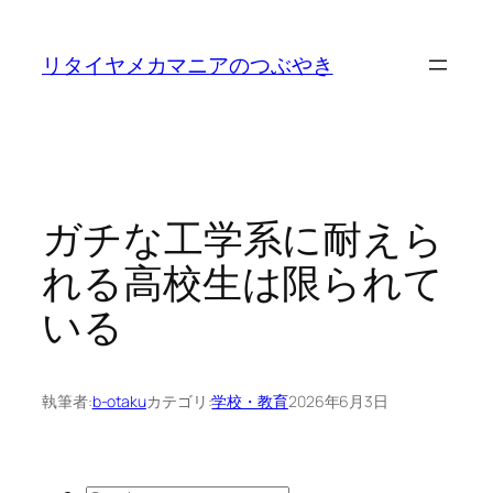
内
容
リタイヤメカマニアのつぶやき
を
ス
キ
ッ
プ
ガチな工学系に耐えら
れる高校生は限られて
いる
執筆者:
b-otaku
カテゴリ:
学校・教育
2026年6月3日