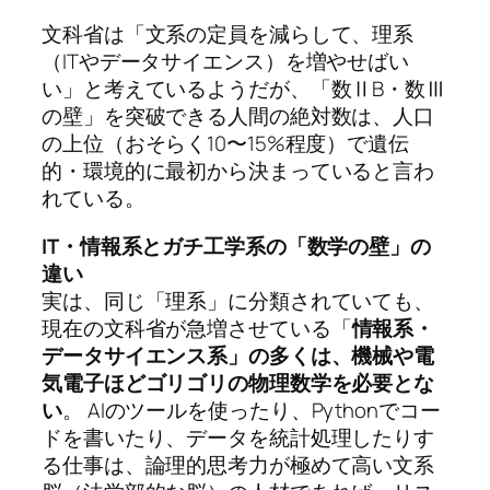
文科省は「文系の定員を減らして、理系
（ITやデータサイエンス）を増やせばい
い」と考えているようだが、「数ⅡB・数Ⅲ
の壁」を突破できる人間の絶対数は、人口
の上位（おそらく10〜15%程度）で遺伝
的・環境的に最初から決まっていると言わ
れている。
IT・情報系とガチ工学系の「数学の壁」の
違い
実は、同じ「理系」に分類されていても、
現在の文科省が急増させている「
情報系・
データサイエンス系」の多くは、機械や電
気電子ほどゴリゴリの物理数学を必要とな
い
。 AIのツールを使ったり、Pythonでコー
ドを書いたり、データを統計処理したりす
る仕事は、論理的思考力が極めて高い文系