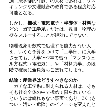
脳（法学部的な脳）の人材であれば、リス
キリングや文理融合の教育である程度対応
可能となる。
しかし、
機械・電気電子・半導体・材料
な
どの「
ガチ工学系
」だけは、数Ⅲ・物理の
壁をスルーすることが絶対にできない。
物理現象を数式で処理する能力がない人
を、いくら予算をつけて「工学部」に入学
させても、大学1〜2年で習う「マクスウェ
ル方程式（電磁気）」や「材料力学」の段
階で確実に全員落ちこぼれてしまう。
結論：産業界はどうすべきなのか
「ガチな工学系に耐えられる人材は、そも
そも社会全体の中で極めて限られている」
というのは紛れもない事実であり、3K（き
つい・汚い・危険）のイメージを変えたと