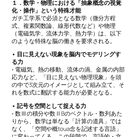
１．数学・物理における「抽象概念の視覚
化・操作」という特殊才能
ガチ工学系で必須となる数学（微分方程
式、複素関数論、線形代数など）や物理
（電磁気学、流体力学、熱力学）は、以下
のような特殊な脳の働きを要求される。
• 目に見えない現象を脳内でモデリングす
る力
◦ 電磁気、熱の移動、流体の渦、金属の内部
応力など、「目に見えない物理現象」を頭
の中で3次元のイメージとして組み立て、そ
れを数式に翻訳する能力が必要となる。
• 記号を空間として捉える力
◦ 数Ⅲの積分や数ⅡBのベクトル・数列あた
りから、数学は単なる「計算の道具」では
なく、「空間や概toua念を記述する言語」
に変わってくる。この段階で、言語的・文