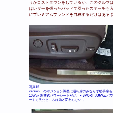
うかコストダウンをしているが、このクルマ
はレザーを張ったパッドで凝ったステッチも
にプレミアムブランドを自称するだけはある (写
写真15
version L のポジション調整は運転席のみならず助手席も
10Way 調整式パワーシートだが、F SPORT の8Wayパ
ートも見たところは殆ど変わらない 。