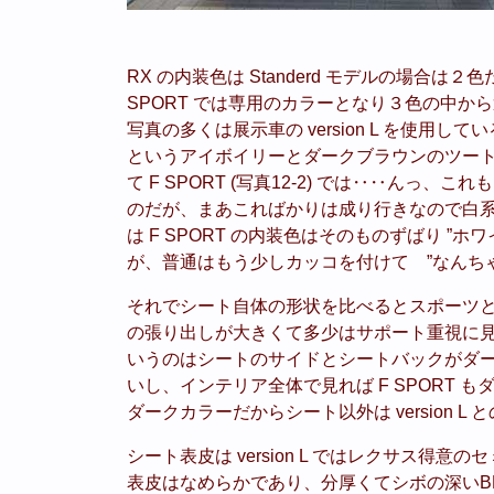
RX の内装色は Standerd モデルの場合は２色
SPORT では専用のカラーとなり３色の中から
写真の多くは展示車の version L を使用している
というアイボイリーとダークブラウンのツー
て F SPORT (写真12-2) では‥‥ん
のだが、まあこればかりは成り行きなので白
は F SPORT の内装色はそのものずばり ”
が、普通はもう少しカッコを付けて ”なんちゃ
それでシート自体の形状を比べるとスポーツとい
の張り出しが大きくて多少はサポート重視に見える
いうのはシートのサイドとシートバックがダ
いし、インテリア全体で見れば F SPORT
ダークカラーだからシート以外は version L
シート表皮は version L ではレクサス
表皮はなめらかであり、分厚くてシボの深いB