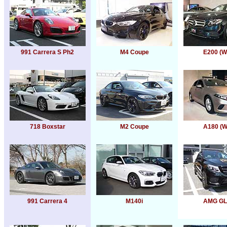
991 Carrera S Ph2
M4 Coupe
E200 (W
718 Boxstar
M2 Coupe
A180 (W
991 Carrera 4
M140i
AMG GL