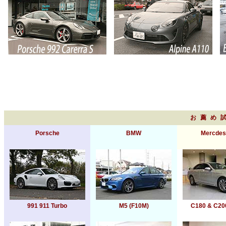
お薦め
Porsche
BMW
Mercdes
991 911 Turbo
M5 (F10M)
C180 & C20