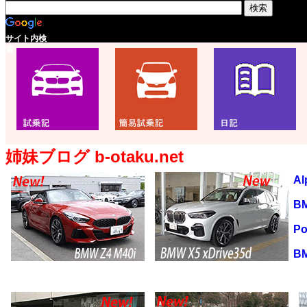
サイト内検
索
姉妹ブログ b-otaku.net
Al
BM
Po
BM