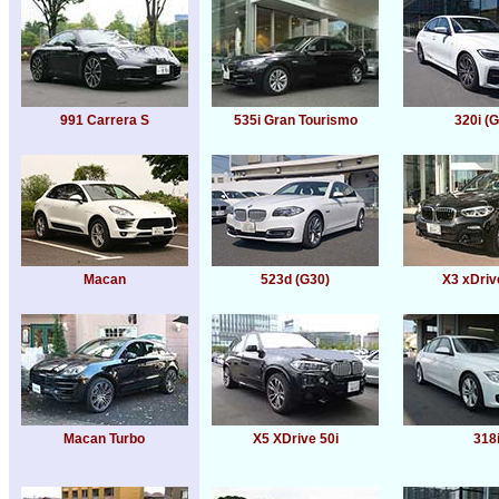
991 Carrera S
535i Gran Tourismo
320i (
Macan
523d (G30)
X3 xDriv
Macan Turbo
X5 XDrive 50i
318