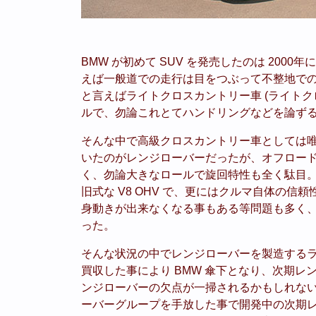
BMW が初めて SUV を発売したのは 2000年
えば一般道での走行は目をつぶって不整地で
と言えばライトクロスカントリー車 (ライトク
ルで、勿論これとてハンドリングなどを論ず
そんな中で高級クロスカントリー車としては
いたのがレンジローバーだったが、オフロー
く、勿論大きなロールで旋回特性も全く駄目。
旧式な V8 OHV で、更にはクルマ自体の
身動きが出来なくなる事もある等問題も多く
った。
そんな状況の中でレンジローバーを製造するラン
買収した事により BMW 傘下となり、次期レ
ンジローバーの欠点が一掃されるかもしれないと
ーバーグループを手放した事で開発中の次期