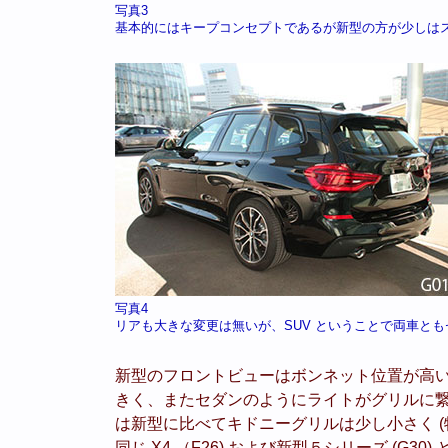
写真3
基本的にはキープコンセプトであるが新型の方が少しは
写真4
リアも大きな変更は無いが、SUV ということで両車と
新型のフロントビューはボンネット位置が高い
きく、またセダンのようにライトがグリルに繋がって
は新型に比べてキドニーグリルは少し小さく (特
同じ X4 （F26) および新型５シリーズ (G30)