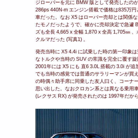
ジローバーを元に BMW 版として発売したのが初代 X
286ps 440N-m エンジン搭載で価格は8
車だった。なお X5 はローバー売却とは関係
たモノだったようで、確かに売却決定で急遽 B
ズも全長 4,665 x 全幅 1,870 x 全高 1,
クルマだった (写真1) 。
発売当時に X5 4.4i に試乗した時の第一
なトルクや当時の SUV の常識を完全に覆
2001年には X5 にも 直6 3.0L 搭載の 3
でも当時の感覚では普通のサラリーマンが買える
の時偶々助手席に同乗した友人曰く、コーナー
思い出した。なおクロカン系とは異なる乗用車ベ
(レクサス RX) が発売されたのは 1997年だ